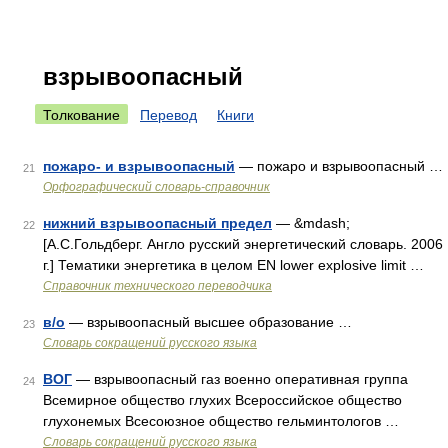
взрывоопасный
Толкование
Перевод
Книги
пожаро- и взрывоопасный
— пожаро и взрывоопасный …
21
Орфографический словарь-справочник
нижний взрывоопасный предел
— &mdash;
22
[А.С.Гольдберг. Англо русский энергетический словарь. 2006
г.] Тематики энергетика в целом EN lower explosive limit …
Справочник технического переводчика
в/о
— взрывоопасный высшее образование …
23
Словарь сокращений русского языка
ВОГ
— взрывоопасный газ военно оперативная группа
24
Всемирное общество глухих Всероссийское общество
глухонемых Всесоюзное общество гельминтологов …
Словарь сокращений русского языка