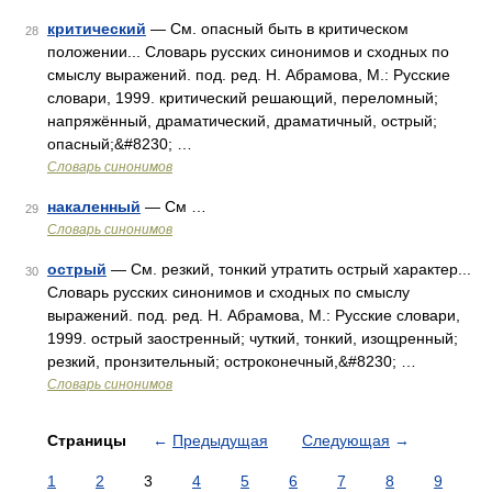
критический
— См. опасный быть в критическом
28
положении... Словарь русских синонимов и сходных по
смыслу выражений. под. ред. Н. Абрамова, М.: Русские
словари, 1999. критический решающий, переломный;
напряжённый, драматический, драматичный, острый;
опасный;&#8230; …
Словарь синонимов
накаленный
— См …
29
Словарь синонимов
острый
— См. резкий, тонкий утратить острый характер...
30
Словарь русских синонимов и сходных по смыслу
выражений. под. ред. Н. Абрамова, М.: Русские словари,
1999. острый заостренный; чуткий, тонкий, изощренный;
резкий, пронзительный; остроконечный,&#8230; …
Словарь синонимов
Страницы
←
Предыдущая
Следующая
→
1
2
3
4
5
6
7
8
9