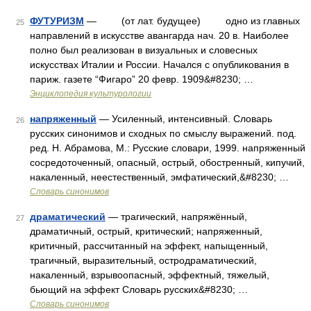
ФУТУРИЗМ
— (от лат. будущее) одно из главных
25
направлений в искусстве авангарда нач. 20 в. Наиболее
полно был реализован в визуальных и словесных
искусствах Италии и России. Начался с опубликования в
париж. газете “Фигаро” 20 февр. 1909&#8230; …
Энциклопедия культурологии
напряженный
— Усиленный, интенсивный. Словарь
26
русских синонимов и сходных по смыслу выражений. под.
ред. Н. Абрамова, М.: Русские словари, 1999. напряженный
сосредоточенный, опасный, острый, обостренный, кипучий,
накаленный, неестественный, эмфатический,&#8230; …
Словарь синонимов
драматический
— трагический, напряжённый,
27
драматичный, острый, критический; напряженный,
критичный, рассчитанный на эффект, напыщенный,
трагичный, выразительный, остродраматический,
накаленный, взрывоопасный, эффектный, тяжелый,
бьющий на эффект Словарь русских&#8230; …
Словарь синонимов